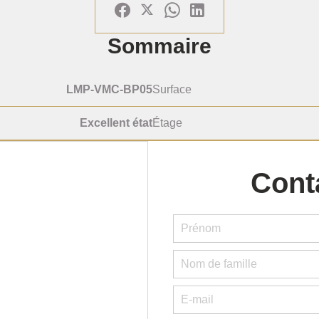
Sommaire
LMP-VMC-BP05
Surface
Excellent état
Étage
Cont