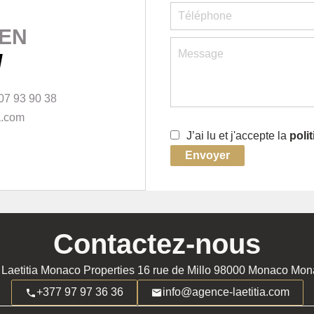
SEN
l
07 93 90 38
a.com
J’ai lu et j'accepte la
poli
Envoyer
Contactez-nous
Laetitia Monaco Properties
16 rue de Millo
98000
Monaco Mon
+377 97 97 36 36
info@agence-laetitia.com