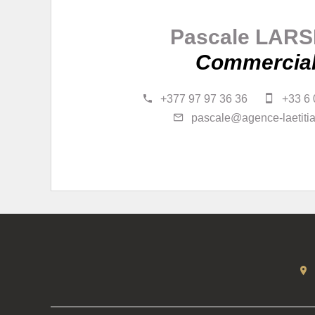
Pascale LAR
Commercia
+377 97 97 36 36
+33 6 
pascale@agence-laetiti