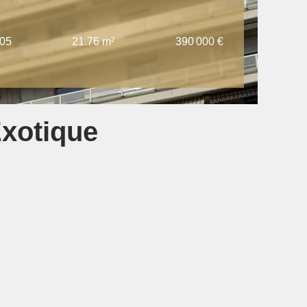
05
21.76 m²
390 000 €
Exotique